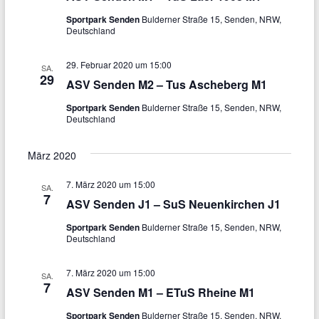
n
g
Sportpark Senden
Bulderner Straße 15, Senden, NRW,
g
A
Deutschland
e
n
29. Februar 2020 um 15:00
SA.
n
s
29
ASV Senden M2 – Tus Ascheberg M1
S
i
Sportpark Senden
Bulderner Straße 15, Senden, NRW,
u
c
Deutschland
h
c
März 2020
t
h
7. März 2020 um 15:00
e
SA.
e
7
ASV Senden J1 – SuS Neuenkirchen J1
n
u
Sportpark Senden
Bulderner Straße 15, Senden, NRW,
-
n
Deutschland
N
d
7. März 2020 um 15:00
SA.
a
7
A
ASV Senden M1 – ETuS Rheine M1
v
n
Sportpark Senden
Bulderner Straße 15, Senden, NRW,