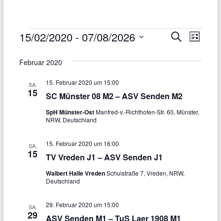
15/02/2020
 - 
07/08/2026
V
V
S
L
u
D
e
e
i
c
a
s
Februar 2020
r
h
t
r
t
u
e
a
e
15. Februar 2020 um 15:00
a
SA.
m
15
SC Münster 08 M2 – ASV Senden M2
w
n
n
ä
SpH Münster-Ost
Manfred-v.-Richthofen-Str. 60, Münster,
s
h
s
NRW, Deutschland
l
t
t
e
15. Februar 2020 um 16:00
a
n
SA.
a
15
.
TV Vreden J1 – ASV Senden J1
l
l
Walbert Halle Vreden
Schulstraße 7, Vreden, NRW,
t
Deutschland
t
u
u
29. Februar 2020 um 15:00
SA.
n
29
ASV Senden M1 – TuS Laer 1908 M1