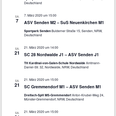
i
Deutschland
s
g
i
7. März 2020 um 15:00
SA.
a
7
ASV Senden M2 – SuS Neuenkirchen M1
c
t
Sportpark Senden
Bulderner Straße 15, Senden, NRW,
h
i
Deutschland
t
o
21. März 2020 um 14:00
SA.
e
n
21
SC 28 Nordwalde J1 – ASV Senden J1
n
TH Kardinal-von-Galen-Schule Nordwalde
Amtmann-
Daniel-Str. 32, Nordwalde, NRW, Deutschland
,
N
21. März 2020 um 15:00
SA.
21
a
SC Gremmendorf M1 – ASV Senden M1
v
Dreifach-SpH MS-Gremmendorf
Anton-Knubel-Weg 24,
Münster-Gremmendorf, NRW, Deutschland
i
g
21. März 2020 um 15:00
SA.