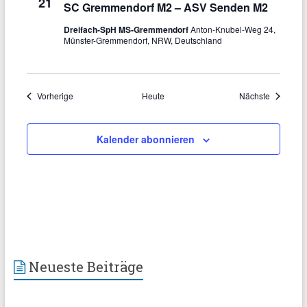
21
SC Gremmendorf M2 – ASV Senden M2
a
Dreifach-SpH MS-Gremmendorf
Anton-Knubel-Weg 24,
t
Münster-Gremmendorf, NRW, Deutschland
i
o
Veranstaltungen
Veranstal
Vorherige
Heute
Nächste
n
Kalender abonnieren
Neueste Beiträge