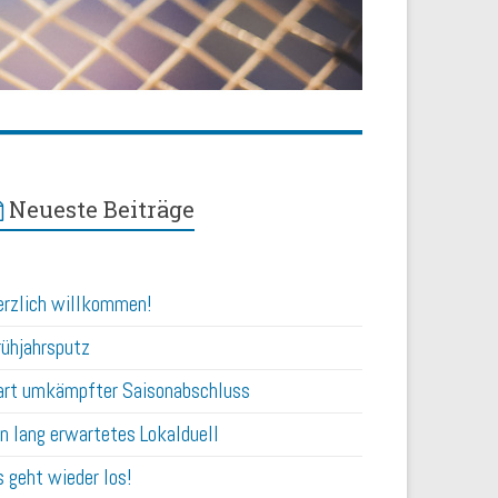
Neueste Beiträge
erzlich willkommen!
rühjahrsputz
art umkämpfter Saisonabschluss
in lang erwartetes Lokalduell
 geht wieder los!