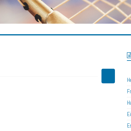
H
F
H
E
Es