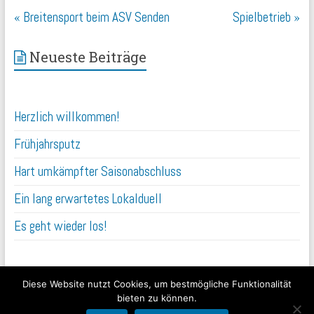
«
Breitensport beim ASV Senden
Spielbetrieb
»
Neueste Beiträge
Herzlich willkommen!
Frühjahrsputz
Hart umkämpfter Saisonabschluss
Ein lang erwartetes Lokalduell
Es geht wieder los!
Diese Website nutzt Cookies, um bestmögliche Funktionalität
bieten zu können.
Copyright ©2026
ASV Senden Badminton
|
Impressum
|